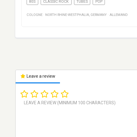
80S
CLASSIC ROCK
TUBES
POP
COLOGNE
·
NORTH RHINE-WESTPHALIA
,
GERMANY
·
ALLEMAND
Leave a review