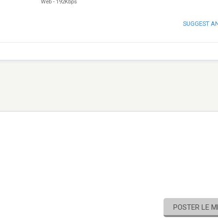
Web
-
192Kbps
SUGGEST A
POSTER LE 