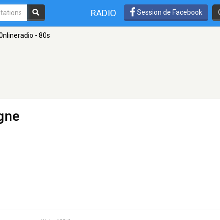
RADIO
Session de Facebook
0nlineradio - 80s
gne