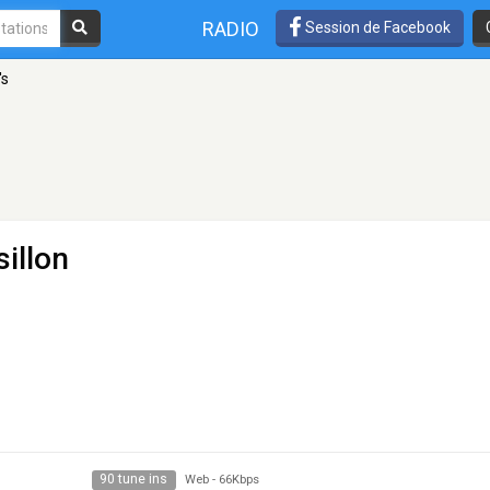
RADIO
Session de Facebook
's
illon
90 tune ins
Web
-
66Kbps