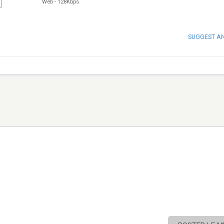
Web
-
128Kbps
SUGGEST A