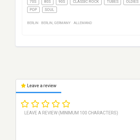
70S
80S
90S
CLASSIC ROCK
TUBES
OLDIES
POP
SOUL
BERLIN
·
BERLIN
,
GERMANY
·
ALLEMAND
Leave a review