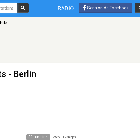
RADIO
Session de Facebook
Hits
ts
- Berlin
30 tune ins
Web
-
128Kbps