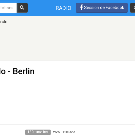
RADIO
Session de Facebook
rulo
lo
- Berlin
180 tune ins
Web
-
128Kbps