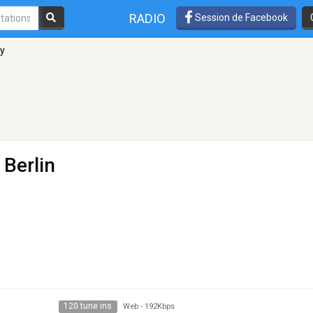
RADIO
Session de Facebook
ry
 Berlin
120 tune ins
Web
-
192Kbps