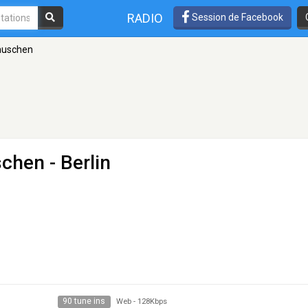
RADIO
Session de Facebook
auschen
schen
- Berlin
90 tune ins
Web
-
128Kbps