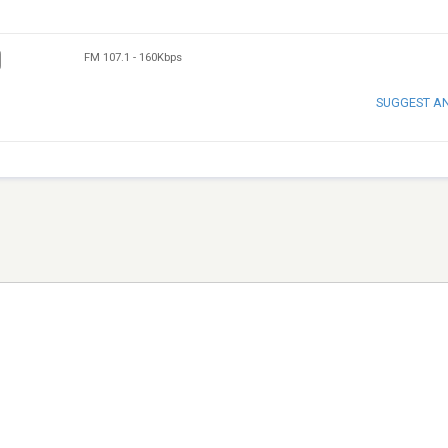
FM 107.1
-
160Kbps
SUGGEST A