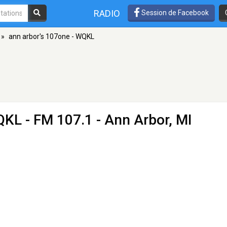
RADIO
Session de Facebook
»
ann arbor's 107one - WQKL
WQKL
- FM 107.1 - Ann Arbor, MI