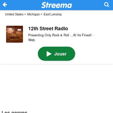
United States
>
Michigan
>
East Lansing
12th Street Radio
Presenting Only Rock & Roll ...At Its Finest! ·
Web
Jouer
Les genres