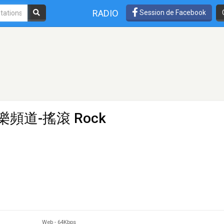
RADIO
Session de Facebook
樂頻道-搖滾 Rock
Web
-
64Kbps