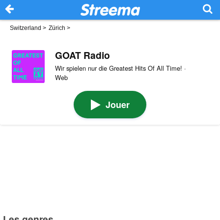
Switzerland
>
Zürich
>
GOAT Radio
Wir spielen nur die Greatest Hits Of All Time! ·
Web
Jouer
Les genres