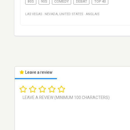
80S
90S
COMEDY
DÉBAT
TOP 40
LAS VEGAS
·
NEVADA
,
UNITED STATES
·
ANGLAIS
Leave a review