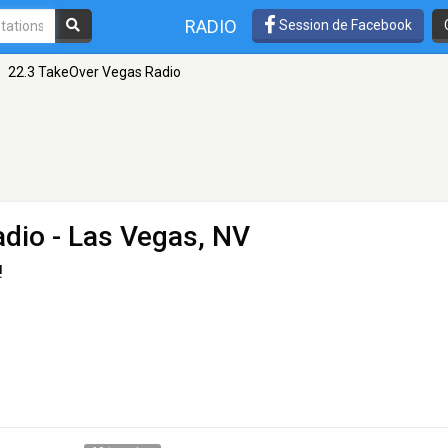
RADIO
Session de Facebook
22.3 TakeOver Vegas Radio
adio
- Las Vegas, NV
!