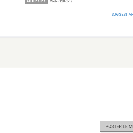
60 tune ins
Web
-
128Kbps
SUGGEST A
POSTER LE 