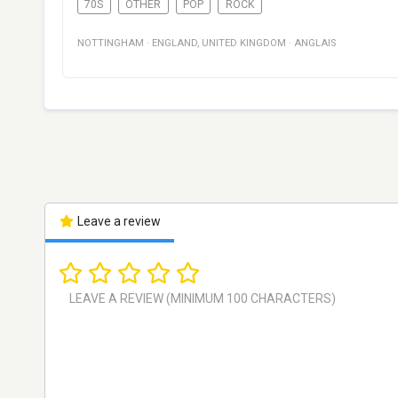
70S
OTHER
POP
ROCK
NOTTINGHAM
·
ENGLAND
,
UNITED KINGDOM
·
ANGLAIS
Leave a review