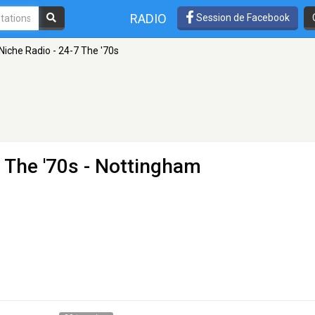
RADIO
Session de Facebook
Niche Radio - 24-7 The '70s
 The '70s
- Nottingham