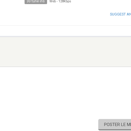
30 tune ins
Web
-
128Kbps
SUGGEST A
POSTER LE 