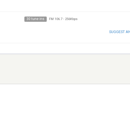
30 tune ins
FM 106.7
-
256Kbps
SUGGEST A