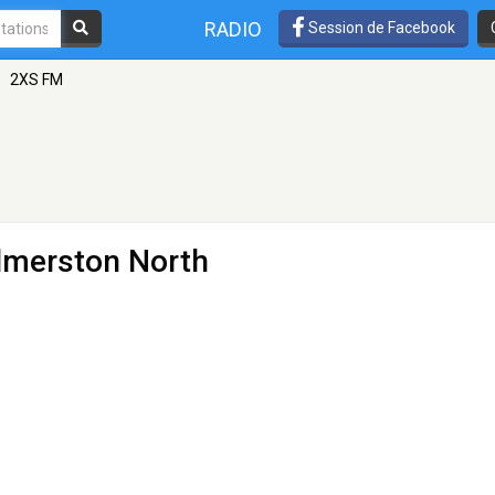
RADIO
Session de Facebook
»
2XS FM
almerston North