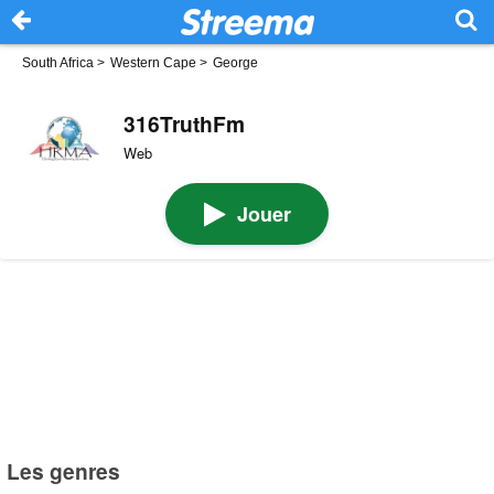
South Africa
>
Western Cape
>
George
316TruthFm
Web
Jouer
Les genres