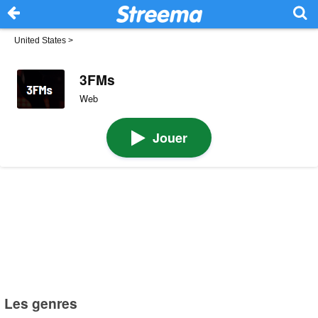
United States
>
3FMs
Web
Jouer
Les genres