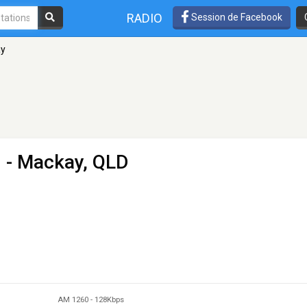
RADIO
Session de Facebook
y
 - Mackay, QLD
AM 1260
-
128Kbps