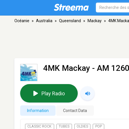
Océanie
»
Australia
»
Queensland
»
Mackay
»
4MK Macka
4MK Mackay
- AM 1260
Play Radio
Information
Contact Data
CLASSIC ROCK
TUBES
OLDIES
POP