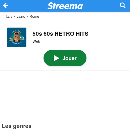
Italy
>
Lazio
>
Rome
50s 60s RETRO HITS
Web
Jouer
Les genres