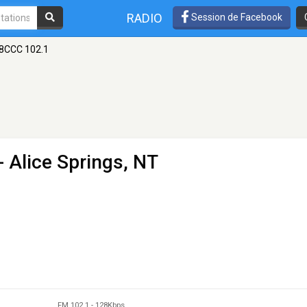
RADIO
Session de Facebook
8CCC 102.1
- Alice Springs, NT
FM 102.1
-
128Kbps