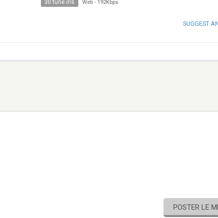
30 tune ins
Web
-
192Kbps
SUGGEST A
POSTER LE 