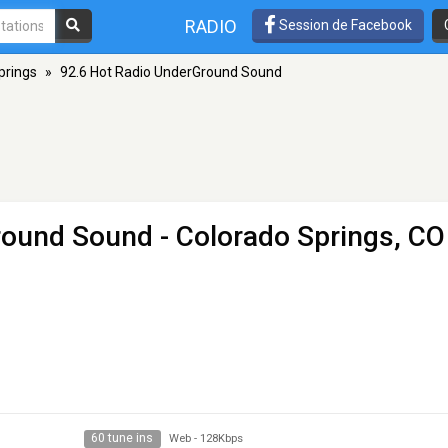
RADIO
Session de Facebook
prings
»
92.6 Hot Radio UnderGround Sound
round Sound
- Colorado Springs, CO
60 tune ins
Web
-
128Kbps