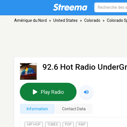
Amérique du Nord
»
United States
»
Colorado
»
Colorado S
92.6 Hot Radio UnderG
Play Radio
Information
Contact Data
HIP HOP
TUBES
POP
RAP