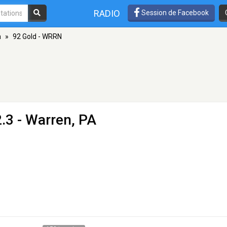
RADIO
Session de Facebook
n
»
92 Gold - WRRN
.3 - Warren, PA