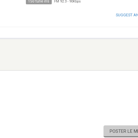
150 tune ins
FM 92.3
-
90Kbps
SUGGEST A
POSTER LE 