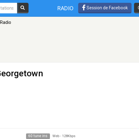
RADIO
Session de Facebook
 Radio
Georgetown
60 tune ins
Web
-
128Kbps