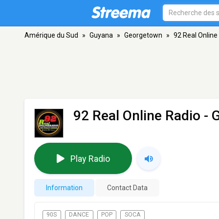
Amérique du Sud
»
Guyana
»
Georgetown
»
92 Real Online
92 Real Online Radio
- 
Play Radio
Information
Contact Data
90S
DANCE
POP
SOCA