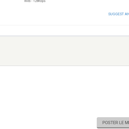
Web
-
128Kbps
SUGGEST A
POSTER LE 