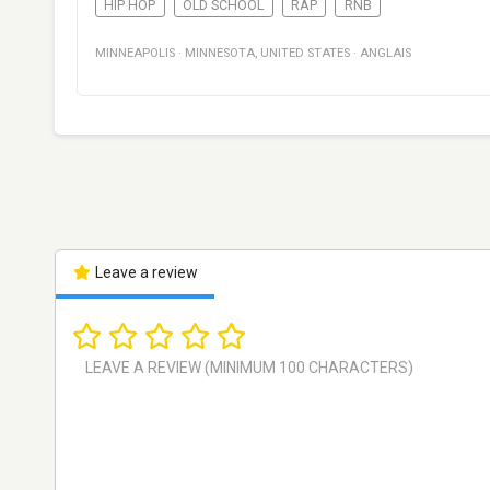
HIP HOP
OLD SCHOOL
RAP
RNB
MINNEAPOLIS
·
MINNESOTA
,
UNITED STATES
·
ANGLAIS
Leave a review