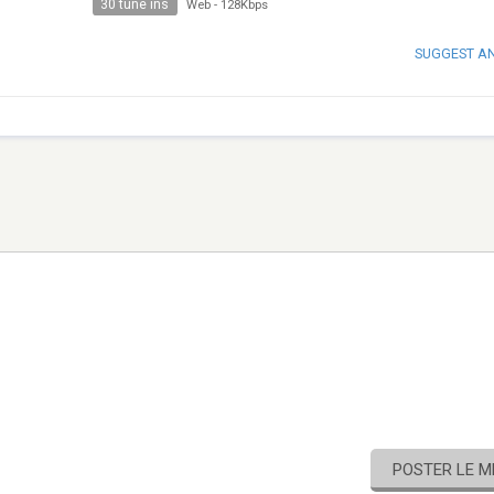
30 tune ins
Web
-
128Kbps
SUGGEST A
POSTER LE 