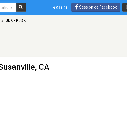
RADIO
Session de Facebook
»
JDX - KJDX
Susanville, CA