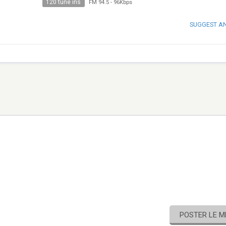
120 tune ins
FM 94.5
-
96Kbps
SUGGEST A
POSTER LE 