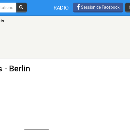
RADIO
Session de Facebook
its
s
- Berlin