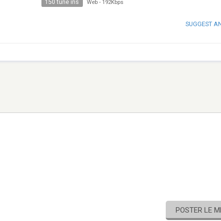
150 tune ins
Web
-
192Kbps
SUGGEST A
POSTER LE 