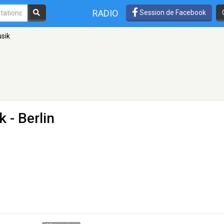
RADIO
Session de Facebook
usik
ik
- Berlin