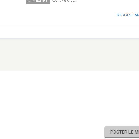
60 tune ins
Web
-
192Kbps
SUGGEST A
POSTER LE 