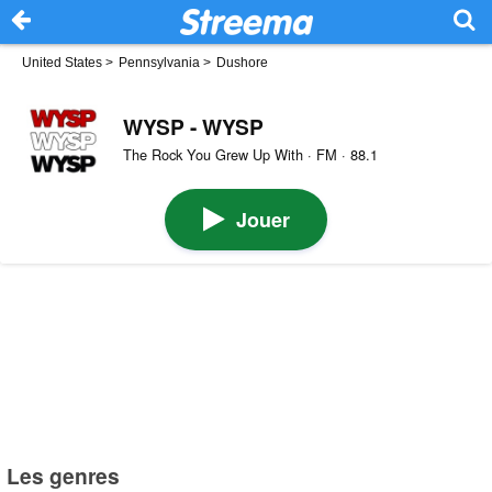
United States
>
Pennsylvania
>
Dushore
WYSP - WYSP
The Rock You Grew Up With · FM · 88.1
Jouer
Les genres