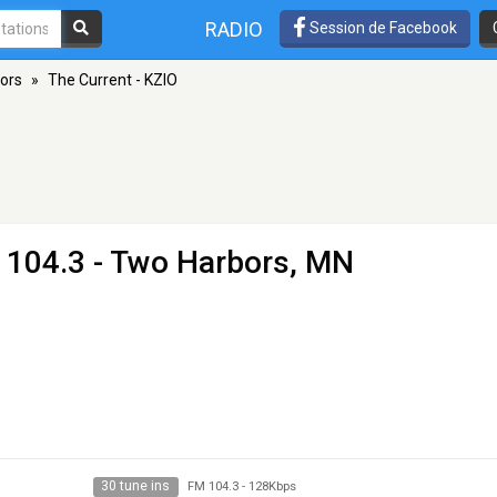
RADIO
Session de Facebook
ors
»
The Current - KZIO
 104.3 - Two Harbors, MN
30 tune ins
FM 104.3
-
128Kbps