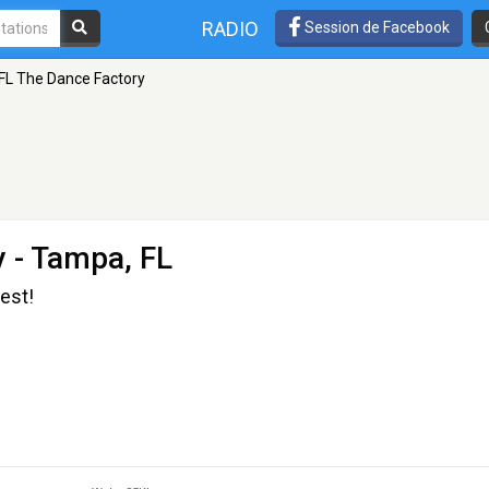
RADIO
Session de Facebook
FL The Dance Factory
y
- Tampa, FL
est!