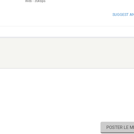
Web
-
35Kbps
SUGGEST A
POSTER LE 