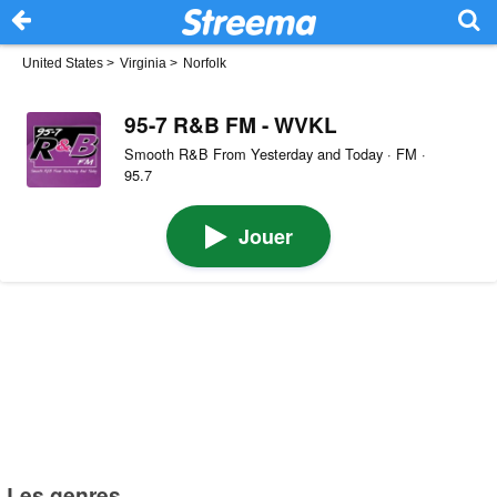
United States
>
Virginia
>
Norfolk
95-7 R&B FM - WVKL
Smooth R&B From Yesterday and Today · FM ·
95.7
Jouer
Les genres