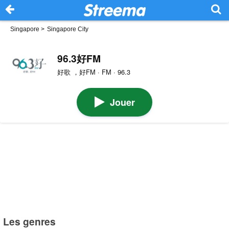
Singapore
>
Singapore City
96.3好FM
好歌 ，好FM · FM · 96.3
Jouer
Les genres