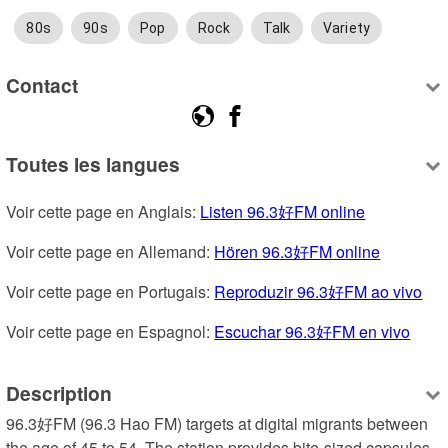
80s
90s
Pop
Rock
Talk
Variety
Contact
Toutes les langues
Voir cette page en Anglais: 
Listen 96.3好FM online
Voir cette page en Allemand: 
Hören 96.3好FM online
Voir cette page en Portugais: 
Reproduzir 96.3好FM ao vivo
Voir cette page en Espagnol: 
Escuchar 96.3好FM en vivo
Description
96.3好FM (96.3 Hao FM) targets at digital migrants between 
the age of 45 to 54. The station provides bite-sized capsules 