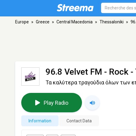
Europe
»
Greece
»
Central Macedonia
»
Thessaloniki
»
96
96.8 Velvet FM - Rock
-
Τα καλύτερα τραγούδια όλων των ε
Play Radio
Information
Contact Data