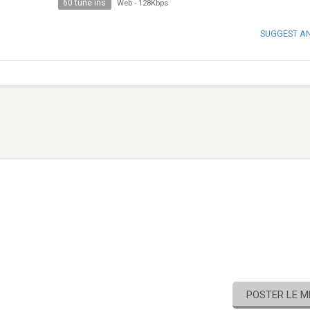
60 tune ins
Web
-
128Kbps
SUGGEST A
POSTER LE 