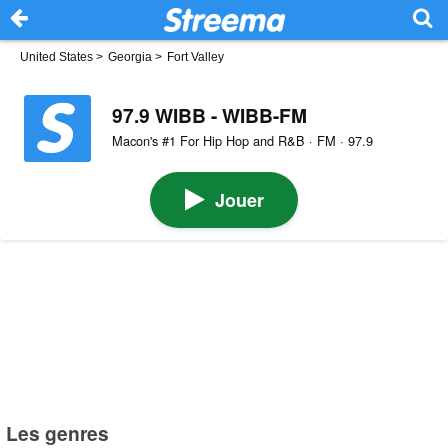
United States
>
Georgia
>
Fort Valley
97.9 WIBB - WIBB-FM
Macon's #1 For Hip Hop and R&B · FM · 97.9
Jouer
Les genres