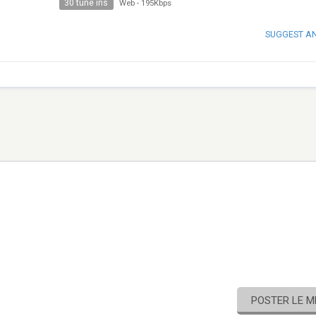
30 tune ins
Web
-
195Kbps
SUGGEST A
POSTER LE 