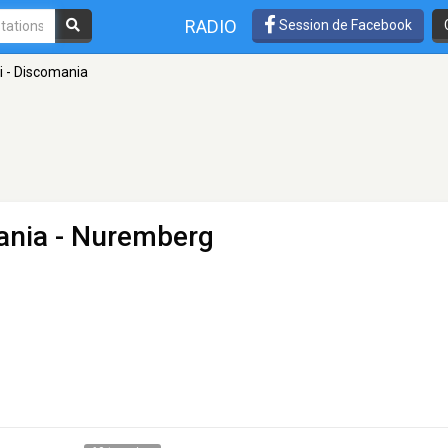
RADIO
Session de Facebook
i - Discomania
ania
- Nuremberg