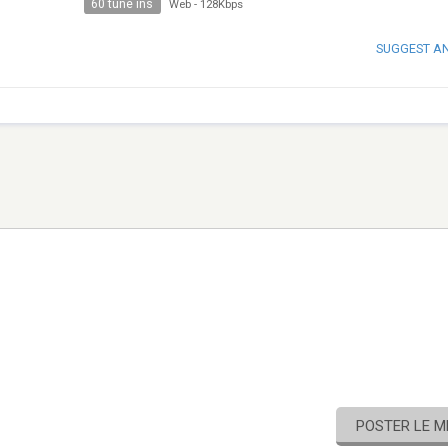
60 tune ins
Web
-
128Kbps
SUGGEST A
POSTER LE 