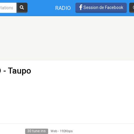
RADIO
Session de Facebook
O
- Taupo
30 tune ins
Web
-
192Kbps