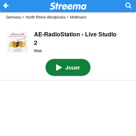
Germany
>
North Rhine-Westphalia
>
Mettmann
AE-RadioStation - Live Studio
2
Web
Jouer