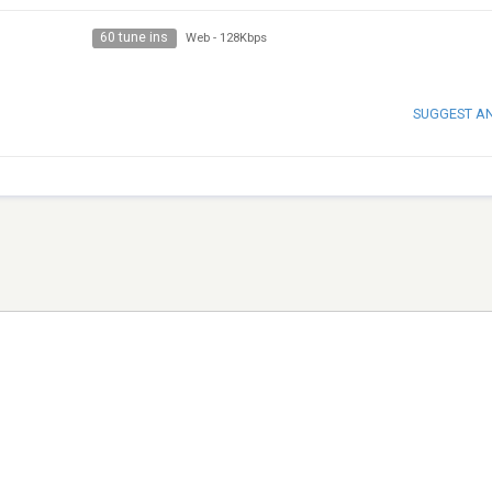
60 tune ins
Web
-
128Kbps
SUGGEST A