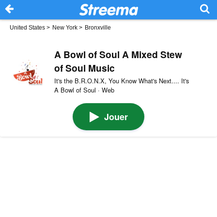
United States
>
New York
>
Bronxville
A Bowl of Soul A Mixed Stew
of Soul Music
It's the B.R.O.N.X, You Know What's Next.... It's
A Bowl of Soul · Web
Jouer