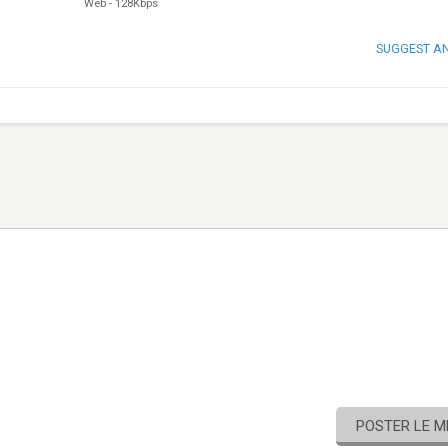
Web
-
128Kbps
SUGGEST A
POSTER LE 