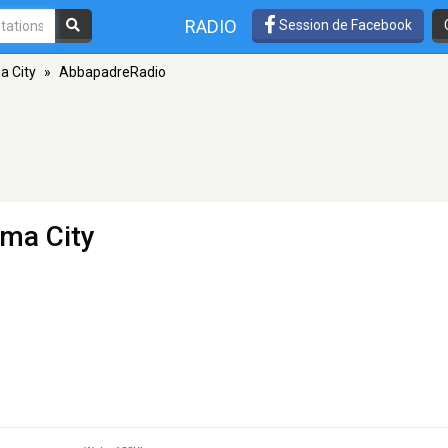
RADIO
Session de Facebook
 City
»
AbbapadreRadio
ma City