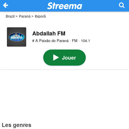
Brazil
>
Paraná
>
Ibiporã
Abdallah FM
# A Paixão do Paraná · FM · 104.1
Jouer
Les genres