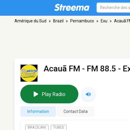
Amérique du Sud
»
Brazil
»
Pernambuco
»
Exu
»
Acauã 
Acauã FM
- FM 88.5 - E
Play Radio
Information
Contact Data
BRAZILIAN
TUBES