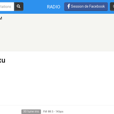
RADIO
Session de Facebook
FM
xu
30 tune ins
FM 88.5
-
1Kbps