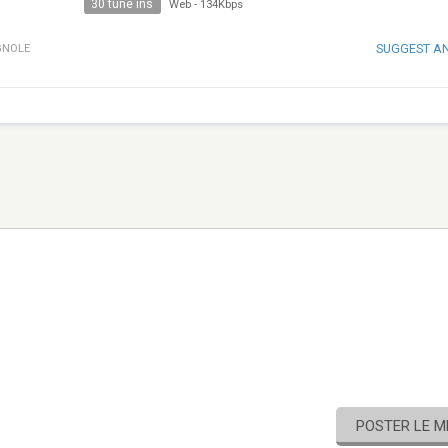
30 tune ins
Web
-
134Kbps
SUGGEST A
GNOLE
POSTER LE 