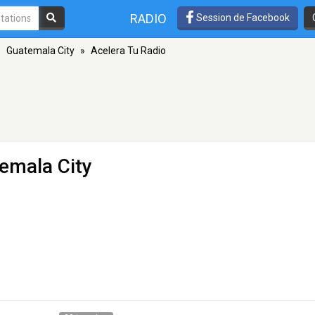
RADIO
Session de Facebook
»
Guatemala City
»
Acelera Tu Radio
emala City