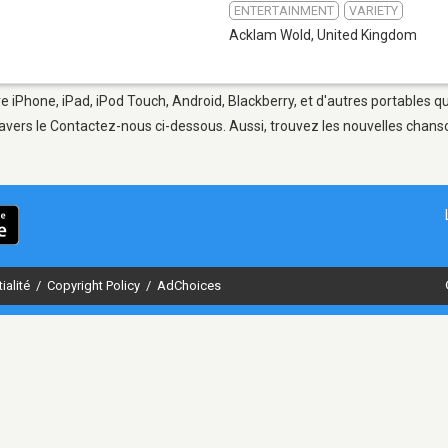
ENTERTAINMENT
VARIETY
Acklam Wold
,
United Kingdom
e iPhone, iPad, iPod Touch, Android, Blackberry, et d'autres portables q
avers le Contactez-nous ci-dessous. Aussi, trouvez les nouvelles chanson
ialité
/
Copyright Policy
/
AdChoices