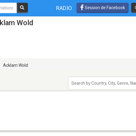
RADIO
Session de Facebook
cklam Wold
Acklam Wold