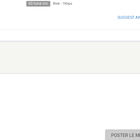
60 tune ins
Web
-
1Kbps
SUGGEST A
POSTER LE 