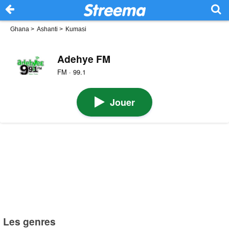
Ghana
>
Ashanti
>
Kumasi
Adehye FM
FM · 99.1
Jouer
Les genres