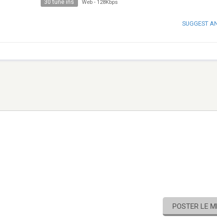
30 tune ins
Web
-
128Kbps
SUGGEST A
POSTER LE 